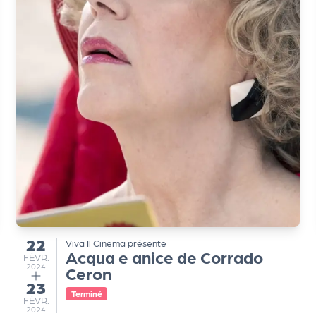
22
Viva Il Cinema présente
du
Acqua e anice de Corrado
FÉVRIER
FÉVR.
2024
Ceron
23
au
Terminé
FÉVRIER
FÉVR.
2024