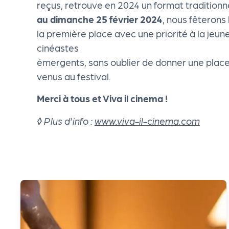
reçus, retrouve en 2024 un format traditionne
cti
au dimanche 25 février 2024
, nous fêterons 
la première place avec une priorité à la jeun
on
cinéastes
émergents, sans oublier de donner une place
s
venus au festival.
P
Merci à tous et Viva il cinema !
◊ Plus d'info :
www.viva-il-cinema.com
R
O
G!
P