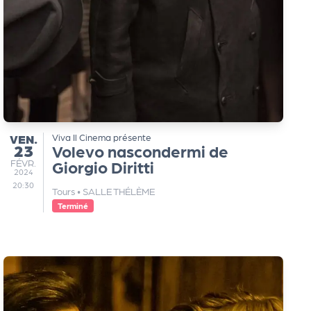
VENDREDI
VEN.
Viva Il Cinema présente
23
Volevo nascondermi de
FÉVRIER
FÉVR.
Giorgio Diritti
2024
20:30
Tours
•
SALLE THÉLÈME
Terminé