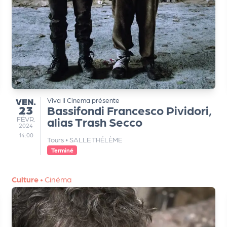
VENDREDI
VEN.
Viva Il Cinema présente
23
Bassifondi Francesco Pividori,
FÉVRIER
FÉVR.
alias Trash Secco
2024
14:00
Tours
•
SALLE THÉLÈME
Terminé
Culture
•
Cinéma