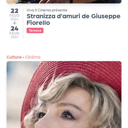
22
Viva Il Cinema présente
du
Stranizza d’amuri de Giuseppe
FÉVRIER
FÉVR.
2024
Fiorello
24
au
Terminé
FÉVRIER
FÉVR.
2024
Culture
•
Cinéma