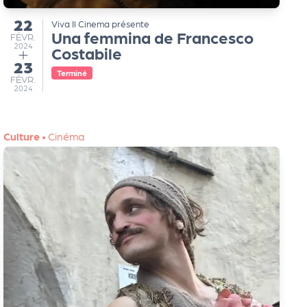
22
Viva Il Cinema présente
du
Una femmina de Francesco
FÉVRIER
FÉVR.
2024
Costabile
23
au
Terminé
FÉVRIER
FÉVR.
2024
Culture
•
Cinéma