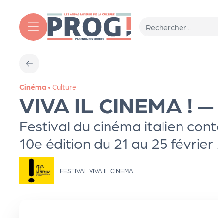
Aller au contenu principal
T
Cinéma
•
Culture
o
VIVA IL CINEMA ! —
ut
Festival du cinéma italien co
10e édition du 21 au 25 février
l'
FESTIVAL VIVA IL CINEMA
a
g