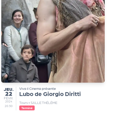
JEUDI
JEU.
Viva il Cinema présente
22
Lubo de Giorgio Diritti
FÉVRIER
FÉVR.
2024
Tours
•
SALLE THÉLÈME
20:30
Terminé