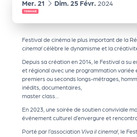
du
au
Mer.
21
Dim.
25
Févr.
2024
e
TERMINÉ
n
d
Festival de cinéma le plus important de la Ré
cinema!
célèbre le dynamisme et la créativit
a
Depuis sa création en 2014, le Festival a su
et régional avec une programmation variée e
Le
premiers ou seconds longs-métrages, homma
inédits, documentaires,
s
master class…
sé
En 2023, une soirée de soutien conviviale ma
événement culturel d’envergure et rencontra
le
Porté par l’association
Viva il cinema!
, le Fe