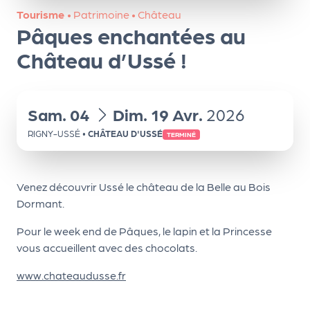
ns
Tourisme
•
Patrimoine
•
Château
Pâques enchantées au
PR
O
Château d’Ussé !
G!
PR
du
au
Sam.
04
Dim.
19
Avr.
2026
O
RIGNY-USSÉ
•
CHÂTEAU D'USSÉ
TERMINÉ
G!
Le
Venez découvrir Ussé le château de la Belle au Bois
Ma
Dormant.
g
Pour le week end de Pâques, le lapin et la Princesse
Sui
vous accueillent avec des chocolats.
vr
www.chateaudusse.fr
e