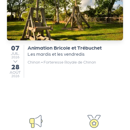
a
r
t
e
n
a
ir
07
Animation Bricole et Trébuchet
du
e
JUILLET
JUIL.
Les mardis et les vendredis
s
2026
Chinon
•
Forteresse Royale de Chinon
28
au
AOÛT
AOÛT
2026