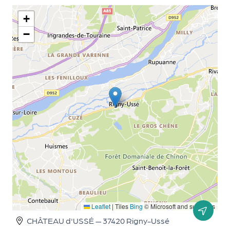
le
PR
+
O
−
G!
N
os
se
rvi
ce
s
L
e
Leaflet
|
Tiles
Bing
© Microsoft and suppliers
k
CHÂTEAU d'USSÉ — 37420 Rigny-Ussé
it