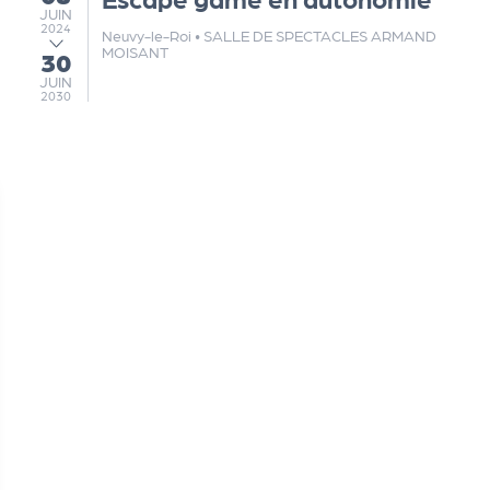
JUIN
JUIN
2024
Neuvy-le-Roi
•
SALLE DE SPECTACLES ARMAND
MOISANT
30
au
JUIN
JUIN
2030