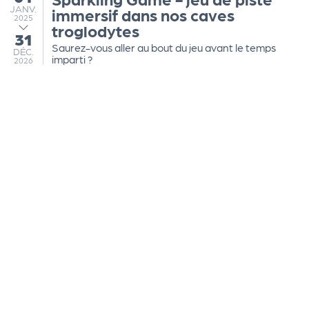
JANVIER
JANV.
immersif dans nos caves
2025
troglodytes
31
au
Saurez-vous aller au bout du jeu avant le temps
DÉCEMBRE
DÉC.
imparti ?
2026