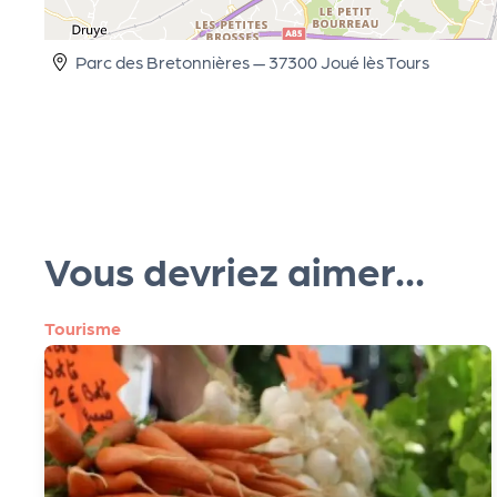
cti
Parc des Bretonnières — 37300 Joué lès Tours
on
s
P
Vous devriez aimer...
R
O
Tourisme
G!
P