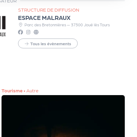
SATEUR
STRUCTURE DE DIFFUSION
ESPACE MALRAUX
Parc des Bretonnières — 37300 Joué lès Tours
Tous les évènements
Tourisme
•
Autre