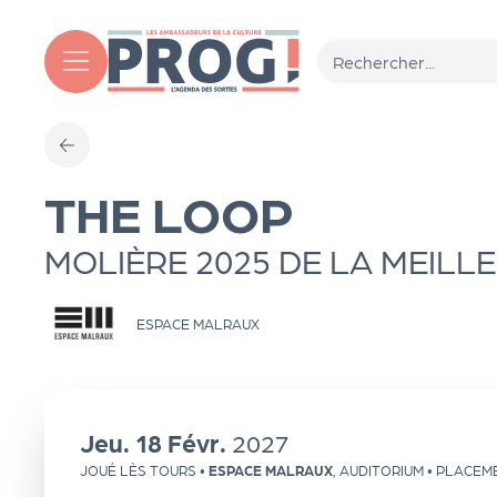
Aller au contenu principal
T
THE LOOP
o
MOLIÈRE 2025 DE LA MEILL
ut
ESPACE MALRAUX
l'
a
Jeu.
18
Févr.
2027
g
JOUÉ LÈS TOURS
•
ESPACE MALRAUX
,
AUDITORIUM
• PLACEM