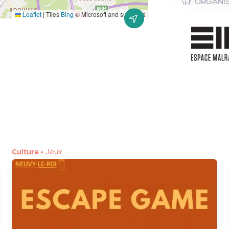
ORGANI
Leaflet
|
Tiles
Bing
© Microsoft and suppliers
Culture
•
Jeux