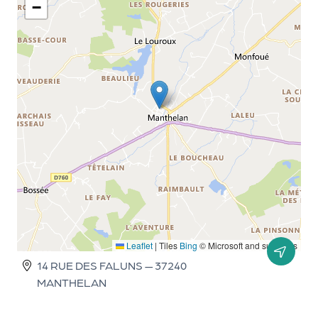
le
−
PR
O
G!
N
os
se
rvi
ce
s
L
Leaflet
|
Tiles
Bing
© Microsoft and suppliers
e
14 RUE DES FALUNS — 37240
MANTHELAN
k
it