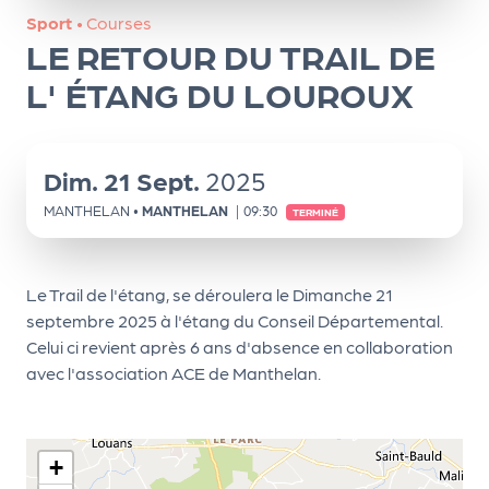
ns
Sport
•
Courses
LE RETOUR DU TRAIL DE
PR
O
L' ÉTANG DU LOUROUX
G!
PR
Dim.
21
Sept.
2025
O
MANTHELAN
•
MANTHELAN
|
09:30
TERMINÉ
G!
Le
Le Trail de l'étang, se déroulera le Dimanche 21
Ma
septembre 2025 à l'étang du Conseil Départemental.
g
Celui ci revient après 6 ans d'absence en collaboration
avec l'association ACE de Manthelan.
Sui
vr
e
+