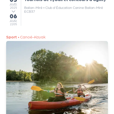
AVRIL
AVR.
r
Ballan-Miré
•
Club d'Éducation Canine Ballan-Miré
2025
ECB37
06
au
AVRIL
AVR.
2205
P
r
Sport
•
Canoé-Kayak
o
p
o
s
e
r
u
n
é
v
è
n
e