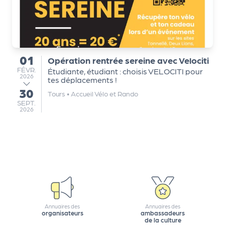
a
r
t
e
n
01
Opération rentrée sereine avec Velociti
a
du
FÉVRIER
FÉVR.
Étudiante, étudiant : choisis VELOCITI pour
ir
2026
tes déplacements !
e
30
au
Tours
•
Accueil Vélo et Rando
s
SEPTEMBRE
SEPT.
2026
Annuaires des
Annuaires des
organisateurs
ambassadeurs
de la culture