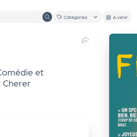
A venir
Comédie et
t Cherer