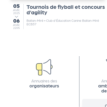
05
Tournois de flyball et concours
du
e
AVRIL
AVR.
d’agility
2025
06
au
k
Ballan-Miré
•
Club d'Éducation Canine Ballan-Miré
ECB37
AVRIL
AVR.
2205
it
d
e
l'
Annuaires des
An
organisateurs
amb
o
de
r
C