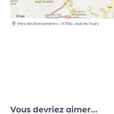
cti
on
Parc des Bretonnières — 37300 Joué lès Tours
s
P
R
O
G!
P
Vous devriez aimer...