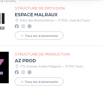
SATEURS
STRUCTURE DE DIFFUSION
ESPACE MALRAUX
Parc des Bretonnières — 37300 Joué lès Tours
Tous les évènements
STRUCTURE DE PRODUCTION
AZ PROD
175 Avenue André Maginot — 37100 Tours
Tous les évènements