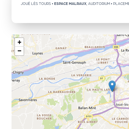
JOUÉ LÈS TOURS
•
ESPACE MALRAUX
,
AUDITORIUM
• PLACEM
e
n
d
+
−
a
Le
s
sé
le