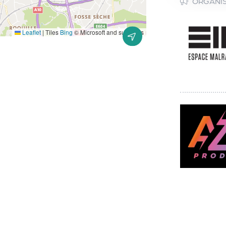
ORGANI
Leaflet
|
Tiles
Bing
© Microsoft and suppliers