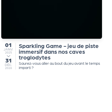
01
Sparkling Game - jeu de piste
du
JANVIER
JANV.
immersif dans nos caves
2025
troglodytes
31
au
Saurez-vous aller au bout du jeu avant le temps
DÉCEMBRE
DÉC.
imparti ?
2026