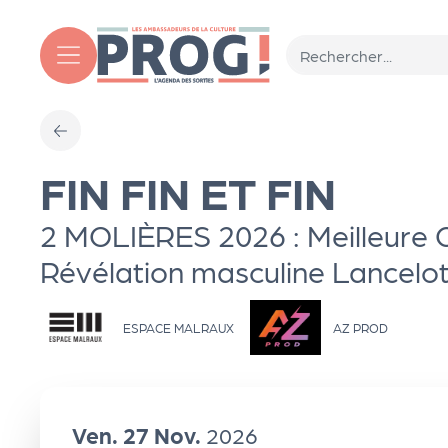
Aller au contenu principal
T
FIN FIN ET FIN
o
2 MOLIÈRES 2026 : Meilleure 
ut
Révélation masculine Lancelo
l'
ESPACE MALRAUX
AZ PROD
a
g
Ven.
27
Nov.
2026