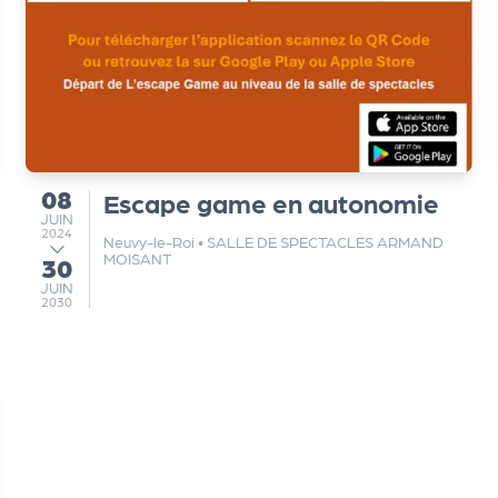
08
Escape game en autonomie
du
JUIN
JUIN
2024
Neuvy-le-Roi
•
SALLE DE SPECTACLES ARMAND
MOISANT
30
au
JUIN
JUIN
2030