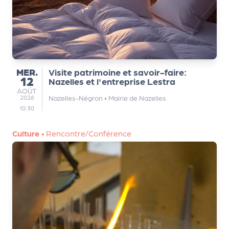
e
tt
e
r
MERCREDI
MER.
Visite patrimoine et savoir-faire:
12
Nazelles et l'entreprise Lestra
AOÛT
AOÛT
Nazelles-Négron
•
Mairie de Nazelles
2026
10:30
Culture
•
Rencontre/Conférence