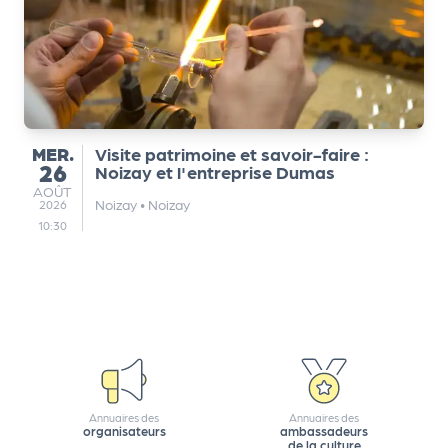
MERCREDI
MER.
Visite patrimoine et savoir-faire :
26
Noizay et l'entreprise Dumas
AOÛT
AOÛT
Noizay
•
Noizay
2026
10:30
Annuaires des
Annuaires des
organisateurs
ambassadeurs
de la culture