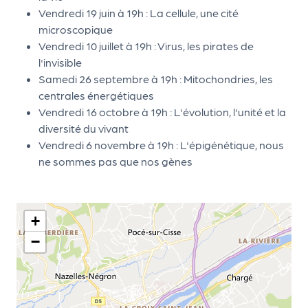
Vendredi 19 juin à 19h : La cellule, une cité
r
microscopique
Vendredi 10 juillet à 19h : Virus, les pirates de
l'invisible
P
Samedi 26 septembre à 19h : Mitochondries, les
r
centrales énergétiques
o
Vendredi 16 octobre à 19h : L'évolution, l'unité et la
p
diversité du vivant
o
Vendredi 6 novembre à 19h : L'épigénétique, nous
s
ne sommes pas que nos gènes
e
r
u
n
+
é
−
v
è
n
e