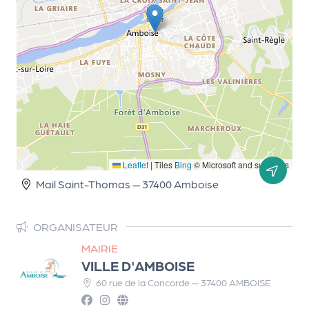
m
e
n
t
A
n
n
u
a
Leaflet
|
Tiles
Bing
© Microsoft and suppliers
ir
Mail Saint-Thomas — 37400 Amboise
e
d
e
ORGANISATEUR
s
MAIRIE
o
VILLE D'AMBOISE
r
60 rue de la Concorde — 37400 AMBOISE
g