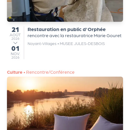
Q
ui
s
21
Restauration en public d'Orphée
o
du
AOÛT
AOÛT
rencontre avec la restauratrice Marie Gouret
m
2026
m
Noyant-Villages
•
MUSEE JULES-DESBOIS
01
au
e
NOVEMBRE
NOV.
s
2026
-
n
Culture
•
Rencontre/Conférence
o
u
s
?
N
e
w
sl