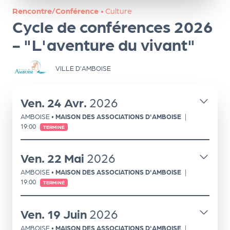
ns
Rencontre/Conférence
•
Culture
Cycle de conférences 2026
PR
O
- "L'aventure du vivant"
G!
VILLE D'AMBOISE
PR
O
Ven.
24
Avr.
2026
G!
AMBOISE
•
MAISON DES ASSOCIATIONS D'AMBOISE
|
Le
19:00
TERMINÉ
Ma
Ven.
22
Mai
2026
g
AMBOISE
•
MAISON DES ASSOCIATIONS D'AMBOISE
|
Sui
19:00
TERMINÉ
vr
Ven.
19
Juin
2026
e
AMBOISE
•
MAISON DES ASSOCIATIONS D'AMBOISE
|