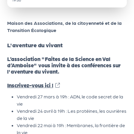
d
e
Maison des Associations, de la citoyenneté et de la
l'
Transition Écologique
o
r
L'aventure du vivant
g
L’association "Faites de la Science en Val
a
d’Amboise" vous invite à des conférences sur
l'aventure du vivant.
n
i
Inscrivez-vous ici !
s
Vendredi 27 mars à 19h : ADN, le code secret de la
a
vie
Vendredi 24 avril à 19h : Les protéines, les ouvrières
t
de la vie
e
Vendredi 22 mai à 19h : Membranes, la frontière de
u
la vie