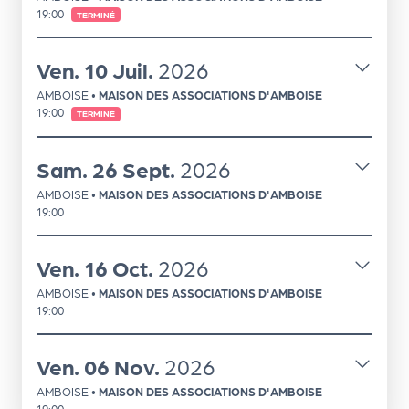
le
19:00
TERMINÉ
PR
O
Ven.
10
Juil.
2026
G!
AMBOISE
•
MAISON DES ASSOCIATIONS D'AMBOISE
|
19:00
TERMINÉ
N
os
Sam.
26
Sept.
2026
se
AMBOISE
•
MAISON DES ASSOCIATIONS D'AMBOISE
|
rvi
19:00
ce
Ven.
16
Oct.
2026
s
AMBOISE
•
MAISON DES ASSOCIATIONS D'AMBOISE
|
L
19:00
e
Ven.
06
Nov.
2026
k
AMBOISE
•
MAISON DES ASSOCIATIONS D'AMBOISE
|
it
19:00