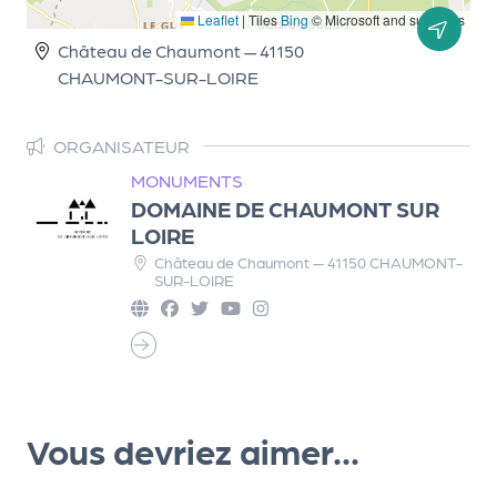
Leaflet
|
Tiles
Bing
© Microsoft and suppliers
r
Château de Chaumont — 41150
CHAUMONT-SUR-LOIRE
P
r
ORGANISATEUR
o
MONUMENTS
p
DOMAINE DE CHAUMONT SUR
o
LOIRE
s
Château de Chaumont — 41150 CHAUMONT-
e
SUR-LOIRE
r
u
n
é
v
è
Vous devriez aimer...
n
e