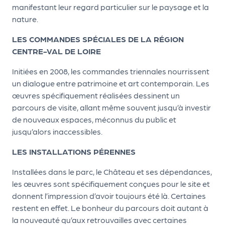
le
manifestant leur regard particulier sur le paysage et la
PR
nature.
O
LES COMMANDES SPÉCIALES DE LA RÉGION
G!
CENTRE-VAL DE LOIRE
N
Initiées en 2008, les commandes triennales nourrissent
os
un dialogue entre patrimoine et art contemporain. Les
œuvres spécifiquement réalisées dessinent un
se
parcours de visite, allant même souvent jusqu’à investir
rvi
de nouveaux espaces, méconnus du public et
ce
jusqu’alors inaccessibles.
s
LES INSTALLATIONS PÉRENNES
L
Installées dans le parc, le Château et ses dépendances,
les œuvres sont spécifiquement conçues pour le site et
e
donnent l’impression d’avoir toujours été là. Certaines
k
restent en effet. Le bonheur du parcours doit autant à
it
la nouveauté qu’aux retrouvailles avec certaines