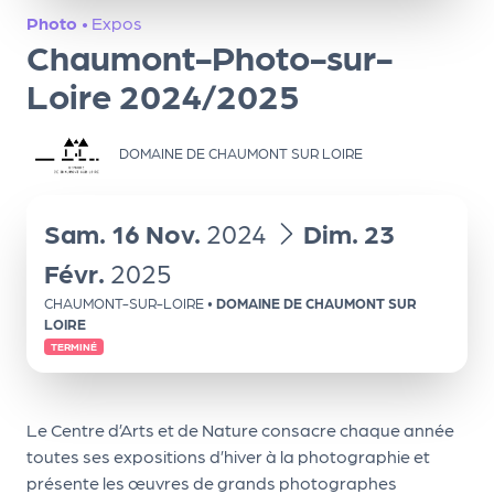
ns
Photo
•
Expos
Chaumont-Photo-sur-
PR
O
Loire 2024/2025
G!
DOMAINE DE CHAUMONT SUR LOIRE
PR
O
du
au
Sam.
16
Nov.
2024
Dim.
23
G!
Févr.
2025
Le
Ma
CHAUMONT-SUR-LOIRE
•
DOMAINE DE CHAUMONT SUR
LOIRE
g
TERMINÉ
Sui
vr
Le Centre d’Arts et de Nature consacre chaque année
e
toutes ses expositions d’hiver à la photographie et
présente les œuvres de grands photographes