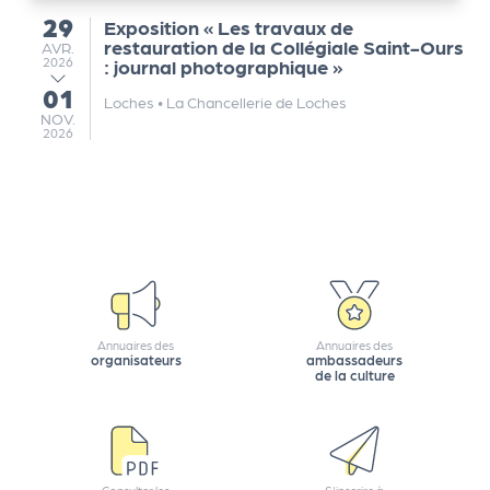
e
29
Exposition « Les travaux de
du
tt
restauration de la Collégiale Saint-Ours
AVRIL
AVR.
2026
: journal photographique »
e
r
01
au
Loches
•
La Chancellerie de Loches
NOVEMBRE
NOV.
2026
Annuaires des
Annuaires des
organisateurs
ambassadeurs
de la culture