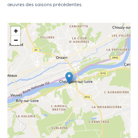
œuvres des saisons précédentes.
d
e
l'
+
o
−
r
g
a
n
i
s
a
t
e
u