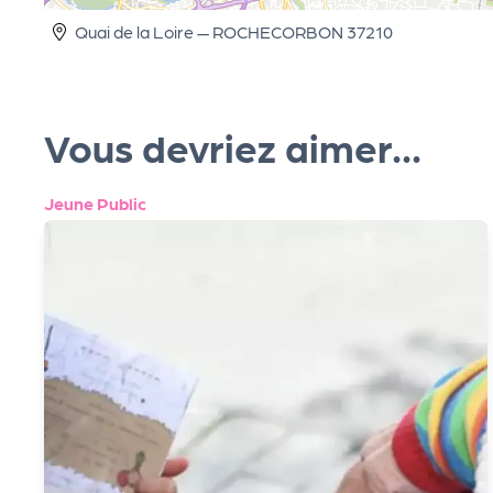
e
Quai de la Loire — ROCHECORBON 37210
le
Vous devriez aimer...
P
R
Jeune Public
O
G!
N
o