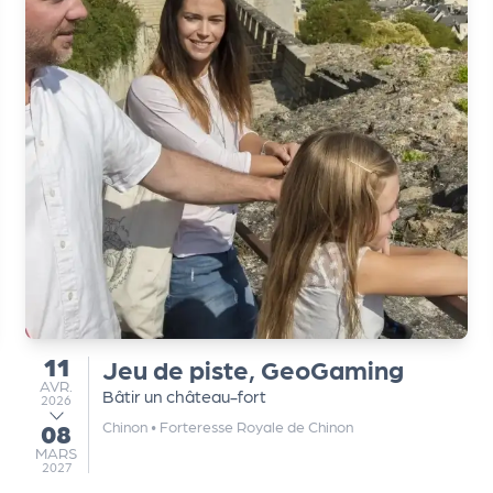
11
Jeu de piste, GeoGaming
du
AVRIL
AVR.
Bâtir un château-fort
2026
Chinon
•
Forteresse Royale de Chinon
08
au
MARS
MARS
2027