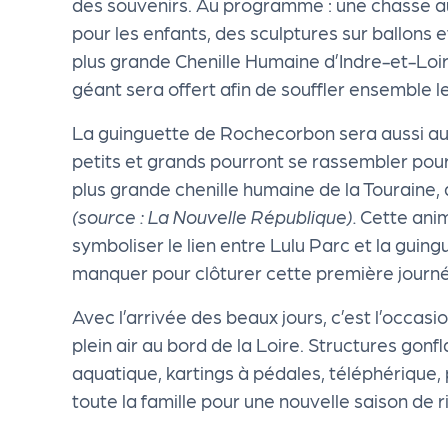
des souvenirs. Au programme : une chasse au 
cti
pour les enfants, des sculptures sur ballons 
plus grande Chenille Humaine d’Indre-et-Loir
on
géant sera offert afin de souffler ensemble l
s
La guinguette de Rochecorbon sera aussi au 
petits et grands pourront se rassembler pour
P
plus grande chenille humaine de la Touraine,
(source : La Nouvelle République).
Cette anim
R
symboliser le lien entre Lulu Parc et la guing
manquer pour clôturer cette première journé
O
Avec l’arrivée des beaux jours, c’est l’occasio
plein air au bord de la Loire. Structures gonf
G!
aquatique, kartings à pédales, téléphérique, p
toute la famille pour une nouvelle saison de r
P