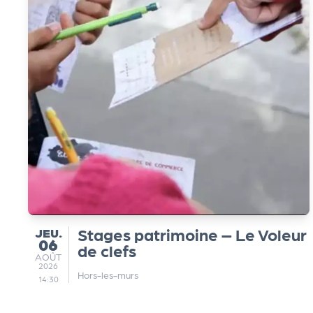
s
s
er
vi
c
e
JEUDI
Stages patrimoine – Le Voleur
JEU.
06
s
de clefs
AOÛT
AOÛT
2026
Hors-les-murs
14:30
L