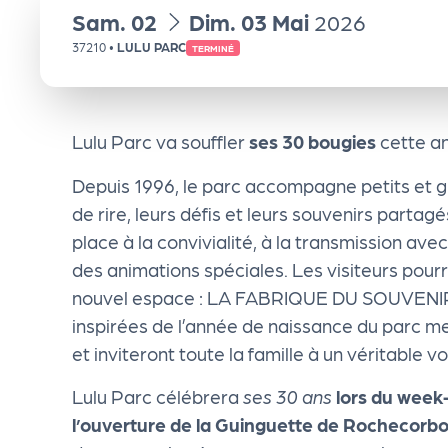
du
au
Sam.
02
Dim.
03
Mai
2026
e
37210
•
LULU PARC
TERMINÉ
n
d
Lulu Parc va souffler
ses 30 bougies
cette an
a
Depuis 1996, le parc accompagne petits et g
de rire, leurs défis et leurs souvenirs partag
place à la convivialité, à la transmission avec
Le
des animations spéciales. Les visiteurs pou
nouvel espace : LA FABRIQUE DU SOUVENIR,
s
inspirées de l’année de naissance du parc me
et inviteront toute la famille à un véritable 
sé
Lulu Parc célébrera
ses 30 ans
lors du week
le
l’ouverture de la Guinguette de Rochecorb