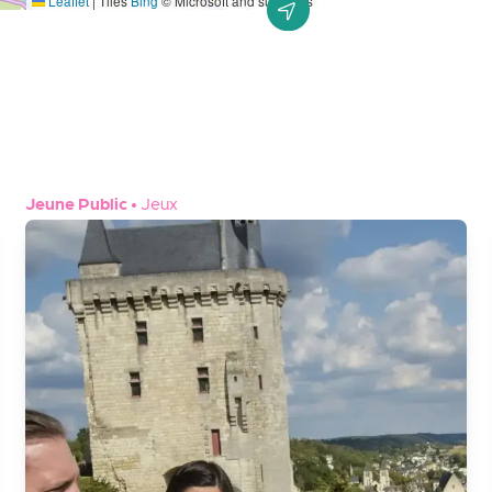
Leaflet
|
Tiles
Bing
© Microsoft and suppliers
Jeune Public
•
Jeux