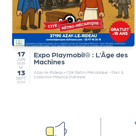
g
a
n
17
Expo Playmobil® : L’Âge des
du
i
JUIN
JUIN
Machines
2026
13
au
Azay-le-Rideau
•
Cité Rétro-Mécanique - Parc &
s
Collection Maurice Dufresne
SEPTEMBRE
SEPT.
2026
a
t
e