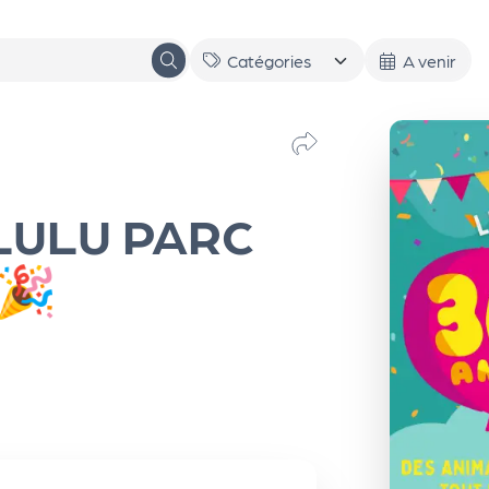
A venir
 LULU PARC
 🎉