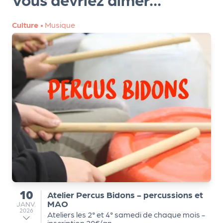
m
e
Culture
•
Musique
n
t
A
n
n
u
a
ir
e
d
e
s
o
10
Atelier Percus Bidons - percussions et
du
r
MAO
JANVIER
JANV.
g
2026
Ateliers les 2° et 4° samedi de chaque mois -
inscription 20€/an