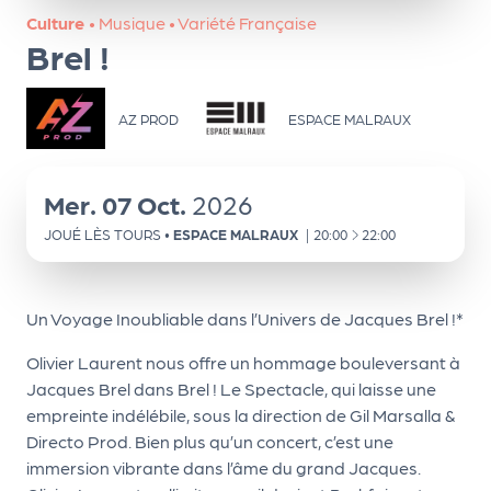
ns
Culture
•
Musique
•
Variété Française
Brel !
PR
O
G!
AZ PROD
ESPACE MALRAUX
PR
O
Mer.
07
Oct.
2026
G!
À
JOUÉ LÈS TOURS
•
ESPACE MALRAUX
|
20:00
22:00
Le
Ma
Un Voyage Inoubliable dans l’Univers de Jacques Brel !*
g
Olivier Laurent nous offre un hommage bouleversant à
Sui
Jacques Brel dans Brel ! Le Spectacle, qui laisse une
empreinte indélébile, sous la direction de Gil Marsalla &
vr
Directo Prod. Bien plus qu’un concert, c’est une
e
immersion vibrante dans l’âme du grand Jacques.