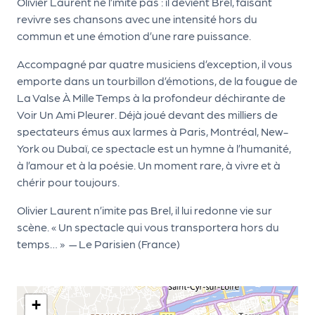
le
Olivier Laurent ne l’imite pas : il devient Brel, faisant
revivre ses chansons avec une intensité hors du
PR
commun et une émotion d’une rare puissance.
O
Accompagné par quatre musiciens d’exception, il vous
G!
emporte dans un tourbillon d’émotions, de la fougue de
N
La Valse À Mille Temps à la profondeur déchirante de
Voir Un Ami Pleurer. Déjà joué devant des milliers de
os
spectateurs émus aux larmes à Paris, Montréal, New-
se
York ou Dubaï, ce spectacle est un hymne à l’humanité,
rvi
à l’amour et à la poésie. Un moment rare, à vivre et à
chérir pour toujours.
ce
s
Olivier Laurent n’imite pas Brel, il lui redonne vie sur
scène. « Un spectacle qui vous transportera hors du
L
temps… » — Le Parisien (France)
e
k
+
it