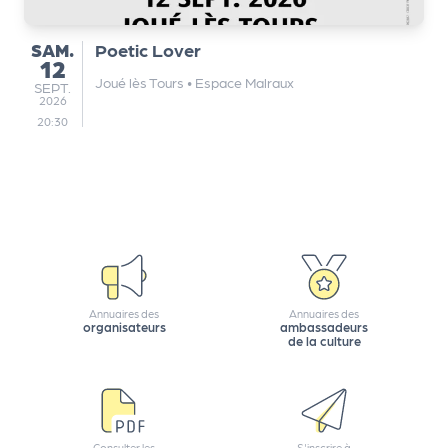
e
tt
SAMEDI
SAM.
Poetic Lover
e
12
r
Joué lès Tours
•
Espace Malraux
SEPTEMBRE
SEPT.
2026
20:30
Annuaires des
Annuaires des
organisateurs
ambassadeurs
de la culture
Consulter les
S'inscrire à