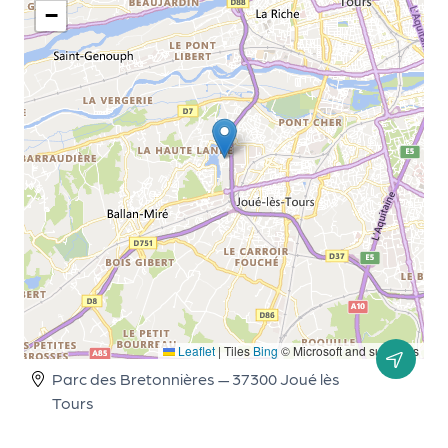
−
d
e
l'
o
r
g
a
n
i
s
a
Leaflet
|
Tiles
Bing
© Microsoft and suppliers
t
Parc des Bretonnières — 37300 Joué lès
Tours
e
u