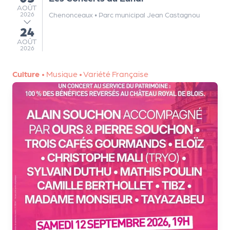
a
AOÛT
AOÛT
r
Chenonceaux
•
Parc municipal Jean Castagnou
2026
t
24
au
e
AOÛT
AOÛT
2026
n
a
Culture
•
Musique
•
Variété Française
ir
e
s