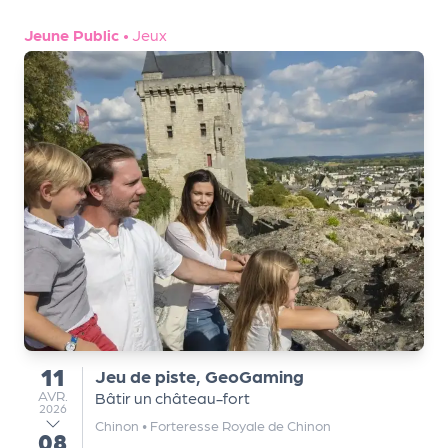
e
Jeune Public
•
Jeux
tt
e
r
11
Jeu de piste, GeoGaming
du
AVRIL
AVR.
Bâtir un château-fort
2026
Chinon
•
Forteresse Royale de Chinon
08
au