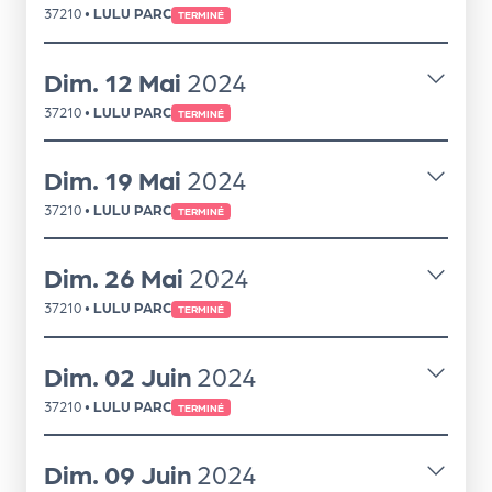
le
37210
•
LULU PARC
TERMINÉ
PR
O
Dim.
12
Mai
2024
G!
37210
•
LULU PARC
TERMINÉ
N
Dim.
19
Mai
2024
os
37210
•
LULU PARC
TERMINÉ
se
rvi
Dim.
26
Mai
2024
ce
37210
•
LULU PARC
TERMINÉ
s
Dim.
02
Juin
2024
L
37210
•
LULU PARC
e
TERMINÉ
k
Dim.
09
Juin
2024
it