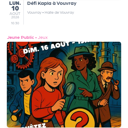
LUNDI
LUN.
Défi Kapla à Vouvray
10
Vouvray
•
Halle de Vouvray
AOÛT
AOÛT
2026
10:30
Jeune Public
•
Jeux