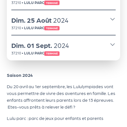
37210
•
LULU PARC
m
TERMINÉ
e
n
Dim.
25
Août
2024
t
37210
•
LULU PARC
TERMINÉ
A
Dim.
01
Sept.
2024
n
n
37210
•
LULU PARC
TERMINÉ
u
a
ir
Saison 2024
e
Du 20 avril au 1er septembre, les Lululympiades vont
d
vous permettre de vivre des aventures en famille. Les
e
enfants affrontent leurs parents lors de 13 épreuves.
s
Etes-vous prêts à relever le défi ?
o
r
Lulu parc : parc de jeux pour enfants et parents
g