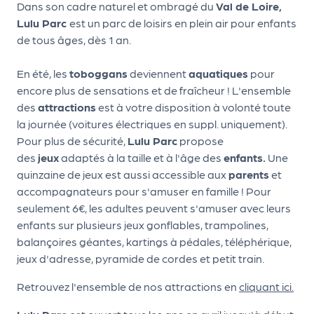
a
Dans son cadre naturel et ombragé du
Val de Loire,
n
Lulu Parc
est un parc de loisirs en plein air pour enfants
is
de tous âges, dès 1 an.
a
t
En été, les
toboggans
deviennent
aquatiques
pour
e
encore plus de sensations et de fraîcheur ! L'ensemble
u
des
attractions
est à votre disposition à volonté toute
r
la journée (voitures électriques en suppl. uniquement).
s
Pour plus de sécurité,
Lulu Parc
propose
des
jeux
adaptés à la taille et à l'âge des
enfants.
Une
L
quinzaine de jeux est aussi accessible aux
parents
et
e
accompagnateurs pour s'amuser en famille ! Pour
cl
seulement 6€, les adultes peuvent s'amuser avec leurs
u
enfants sur plusieurs jeux gonflables, trampolines,
b
balançoires géantes, kartings à pédales, téléphérique,
d
jeux d'adresse, pyramide de cordes et petit train.
e
s
Retrouvez l'ensemble de nos attractions en
cliquant ici.
p