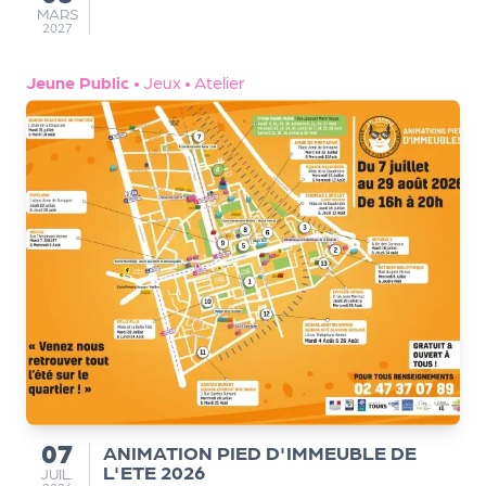
MARS
MARS
2027
Jeune Public
•
Jeux
•
Atelier
07
ANIMATION PIED D'IMMEUBLE DE
du
L'ETE 2026
JUILLET
JUIL.