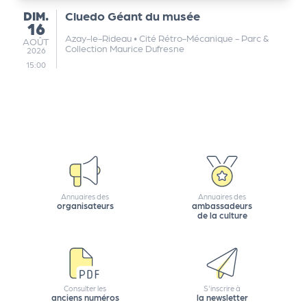
DIMANCHE
DIM.
Cluedo Géant du musée
16
Azay-le-Rideau
•
Cité Rétro-Mécanique - Parc &
AOÛT
AOÛT
Collection Maurice Dufresne
2026
15:00
Annuaires des
Annuaires des
organisateurs
ambassadeurs
de la culture
Consulter les
S'inscrire à
anciens numéros
la newsletter