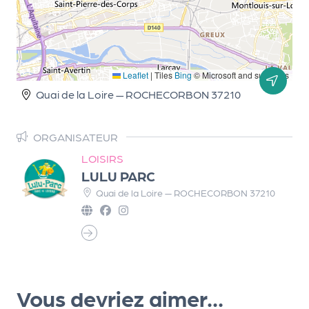
Q
ui
s
o
Leaflet
|
Tiles
Bing
© Microsoft and suppliers
m
Quai de la Loire — ROCHECORBON 37210
m
e
s
ORGANISATEUR
-
LOISIRS
n
LULU PARC
o
Quai de la Loire — ROCHECORBON 37210
u
s
?
N
e
w
Vous devriez aimer...
sl