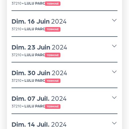
37210
•
LULU PARC
TERMINÉ
d
e
Dim.
16
Juin
2024
l'
37210
•
LULU PARC
TERMINÉ
o
r
Dim.
23
Juin
2024
g
37210
•
LULU PARC
TERMINÉ
a
n
Dim.
30
Juin
2024
i
37210
•
LULU PARC
TERMINÉ
s
Dim.
07
Juil.
2024
a
37210
•
LULU PARC
t
TERMINÉ
e
Dim.
14
Juil.
2024
u