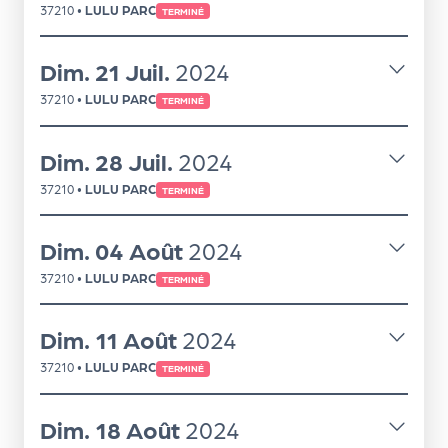
37210
•
LULU PARC
TERMINÉ
r
Dim.
21
Juil.
2024
P
37210
•
LULU PARC
TERMINÉ
r
o
Dim.
28
Juil.
2024
p
37210
•
LULU PARC
TERMINÉ
o
s
Dim.
04
Août
2024
e
r
37210
•
LULU PARC
TERMINÉ
u
n
Dim.
11
Août
2024
é
v
37210
•
LULU PARC
TERMINÉ
è
n
Dim.
18
Août
2024
e